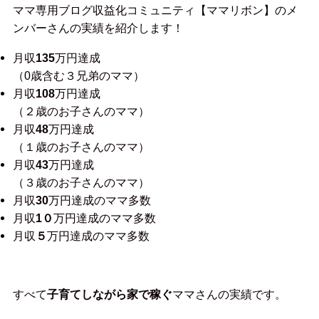
ママ専用ブログ収益化コミュニティ【ママリボン】のメ
ンバーさんの実績を紹介します！
月収
135
万円達成
（0歳含む３兄弟のママ）
月収
108
万円達成
（２歳のお子さんのママ）
月収
48
万円達成
（１歳のお子さんのママ）
月収
43
万円達成
（３歳のお子さんのママ）
月収
30
万円達成のママ多数
月収
1０
万円達成のママ多数
月収
５
万円達成のママ多数
すべて
子育てしながら家で稼ぐ
ママさんの実績です。